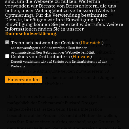
sind, um die Webseite zu nutzen. Weiterhin
Eine radikale Auslegung der Verschleierung – wie etwa die
verwenden wir Dienste von Drittanbietern, die uns
Burka – lehnt die Berliner CDU aber klar ab. Es gebe Dinge
helfen, unser Webangebot zu verbessern (Website-
wie die Religionsfreiheit, die Rechte der Frauen und die
Optmierung). Für die Verwendung bestimmter
Dienste, benötigen wir Ihre Einwilligung. Ihre
Schulpflicht, die nicht verhandelbar seien, so Grütters
Einwilligung können Sie jederzeit widerrufen. Weitere
weiter.
Informationen finden Sie in unserer
Datenschutzerklärung
.
CDU setzt bei der Integration vor allem auf die Frauen
Technisch notwendige Cookies (
Übersicht
)
In Anspielung auf eine Äußerung des ehemaligen SPD-
Die notwendigen Cookies werden allein für den
Finanzsenators Thilo Sarrazin sagte die CDU-Politikerin:
ordnungsgemäßen Gebrauch der Webseite benötigt.
Cookies von Drittanbietern (
Hinweis
)
Nicht die 'Kopftuchmädchen', sondern ihre Brüder sind
Derzeit verzichten wir auf Scripte von Drittanbietern auf der
das Integrationsproblem.“ Die Bundestagsabgeordnete
Webseite.
verwies auf die Abiturquote bei den Zuwanderern: 30
Prozent der Mädchen, aber nur acht Prozent der Jungen
Einverstanden
haben diesen Schulabschluss.
Die Autoren des Konzeptes, an dem neben Grütters auch
maßgeblich der Rechtsanwalt Burkard Dregger
mitgearbeitet hat, setzen beim Thema Integration
besonders auf die Frauen. „Es sind die Mütter, die wollen,
dass ihre Kinder einen Aufstieg machen“, sagte Grütters. In
dem Konzept heißt es: „Wer die Mütter erreicht, erreicht die