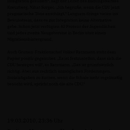
Integration geäußert“, sagt der Leiter des Bildungswerkes
Kreuzberg, Nihat Sorgec. „Ich begrüße, wenn die CDU jetzt
pragmatische Töne anschlägt.“ Langsam dringe vielen ins
Bewusstsein, dass es zur Integration keine Alternative
gebe. Schon jetzt verfügten 40 Prozent der Jugendlichen
und jedes zweite Neugeborene in Berlin über einen
Migrationshintergrund.
Auch Grünen-Fraktionschef Volker Ratzmann steht dem
Papier positiv gegenüber. „Es ist festzustellen, dass sich die
CDU bewegen will“, so Ratzmann. „Das ist grundsätzlich
richtig. Aber aus rechtlich unmöglichen Forderungen,
Sozialabgaben zu kürzen, wenn die Schule nicht regelmäßig
besucht wird, spricht noch die alte CDU.“
19.03.2010, 23:36 Uhr