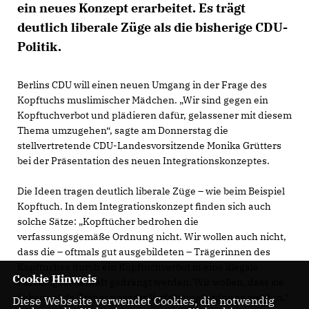
ein neues Konzept erarbeitet. Es trägt
deutlich liberale Züge als die bisherige CDU-
Politik.
Berlins CDU will einen neuen Umgang in der Frage des
Kopftuchs muslimischer Mädchen. „Wir sind gegen ein
Kopftuchverbot und plädieren dafür, gelassener mit diesem
Thema umzugehen“, sagte am Donnerstag die
stellvertretende CDU-Landesvorsitzende Monika Grütters
bei der Präsentation des neuen Integrationskonzeptes.
Die Ideen tragen deutlich liberale Züge – wie beim Beispiel
Kopftuch. In dem Integrationskonzept finden sich auch
solche Sätze: „Kopftücher bedrohen die
verfassungsgemäße Ordnung nicht. Wir wollen auch nicht,
dass die – oftmals gut ausgebildeten – Trägerinnen des
Kopftuches durch ein Kopftuchverbot in eine illegale
Cookie Hinweis
Parallelgesellschaft gedrängt werden. Wir wollen, dass sie
bekennende Träger unserer Verfassungsordnung werden.“
Diese Webseite verwendet Cookies, die notwendig