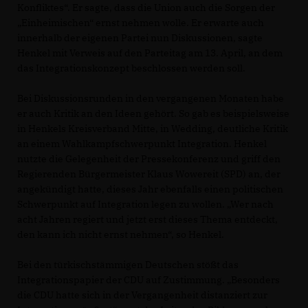
Konfliktes“. Er sagte, dass die Union auch die Sorgen der
Einheimischen“ ernst nehmen wolle. Er erwarte auch
innerhalb der eigenen Partei nun Diskussionen, sagte
Henkel mit Verweis auf den Parteitag am 13. April, an dem
das Integrationskonzept beschlossen werden soll.
Bei Diskussionsrunden in den vergangenen Monaten habe
er auch Kritik an den Ideen gehört. So gab es beispielsweise
in Henkels Kreisverband Mitte, in Wedding, deutliche Kritik
an einem Wahlkampfschwerpunkt Integration. Henkel
nutzte die Gelegenheit der Pressekonferenz und griff den
Regierenden Bürgermeister Klaus Wowereit (SPD) an, der
angekündigt hatte, dieses Jahr ebenfalls einen politischen
Schwerpunkt auf Integration legen zu wollen. „Wer nach
acht Jahren regiert und jetzt erst dieses Thema entdeckt,
den kann ich nicht ernst nehmen“, so Henkel.
Bei den türkischstämmigen Deutschen stößt das
Integrationspapier der CDU auf Zustimmung. „Besonders
die CDU hatte sich in der Vergangenheit distanziert zur